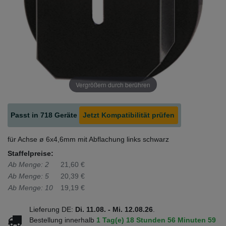
Vergrößern durch berühren
Passt in 718 Geräte
Jetzt Kompatibilität prüfen
für Achse ø 6x4,6mm mit Abflachung links schwarz
Staffelpreise:
Ab Menge: 2
21,60 €
Ab Menge: 5
20,39 €
Ab Menge: 10
19,19 €
Lieferung DE:
Di. 11.08. - Mi. 12.08.26
.
Bestellung innerhalb
1 Tag(e)
18 Stunden
56 Minuten
58