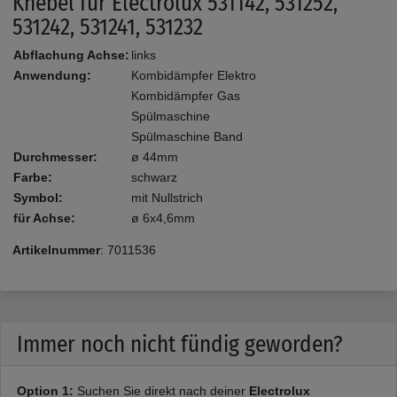
Knebel für Electrolux 531142, 531252,
531242, 531241, 531232
Abflachung Achse:
links
Anwendung:
Kombidämpfer Elektro
Kombidämpfer Gas
Spülmaschine
Spülmaschine Band
Durchmesser:
ø 44mm
Farbe:
schwarz
Symbol:
mit Nullstrich
für Achse:
ø 6x4,6mm
Artikelnummer
:
7011536
Immer noch nicht fündig geworden?
Option 1:
Suchen Sie direkt nach deiner
Electrolux