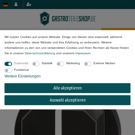
0
0
Wir nutzen Cookies auf unserer Website. Einige von diesen sind essenziell, während
andere uns helfen, diese Website und Ihre Erfahrung zu verbessern. Weitere
Mechanik-Komponenten
Knebel & Drehknöpfe
Informationen zu den von uns verwendeten Cookies und Ihren Rechten als Nutzer finden
Sie in unserer
Daten­schutz­erklärung
und unserem
Impressum
.
Knebel für Electrolux 531142, 531252, 531242 ø
Essenziell
Statistik
Marketing
Externe Medien
44mm mit Nullstrich
Funktional
Weitere Einstellungen
Alle akzeptieren
Auswahl akzeptieren