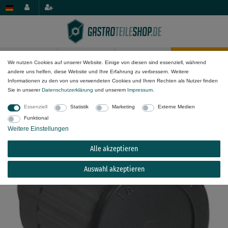
0
0
Wir nutzen Cookies auf unserer Website. Einige von diesen sind essenziell, während
andere uns helfen, diese Website und Ihre Erfahrung zu verbessern. Weitere
Mechanik-Komponenten
Knebel & Drehknöpfe
Informationen zu den von uns verwendeten Cookies und Ihren Rechten als Nutzer finden
Sie in unserer
Daten­schutz­erklärung
und unserem
Impressum
.
Knebel ø 45mm für Achse ø 9x7mm schwarz
Essenziell
Statistik
Marketing
Externe Medien
Funktional
Weitere Einstellungen
Alle akzeptieren
Auswahl akzeptieren