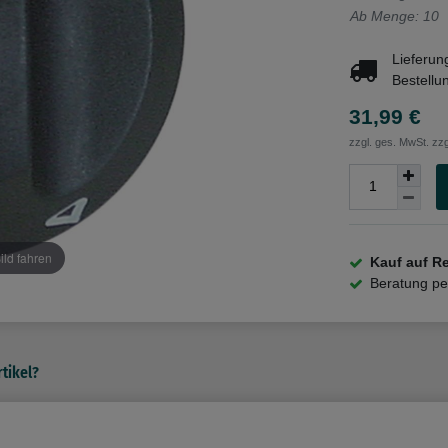
Ab Menge: 10
Lieferun
Bestellu
31,99 €
zzgl. ges. MwSt. zzg
ild fahren
Kauf auf R
Beratung p
tikel?