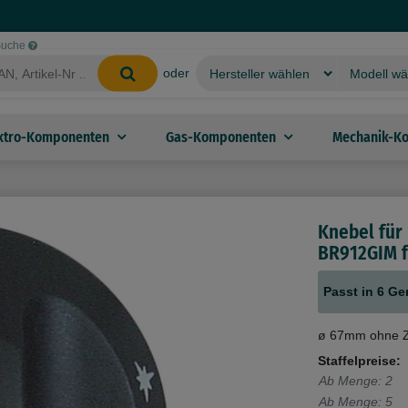
-Suche
oder
ktro-Komponenten
Gas-Komponenten
Mechanik-K
Knebel für
BR912GIM f
Passt in 6 Ge
ø 67mm ohne Z
Staffelpreise:
Ab Menge: 2
Ab Menge: 5