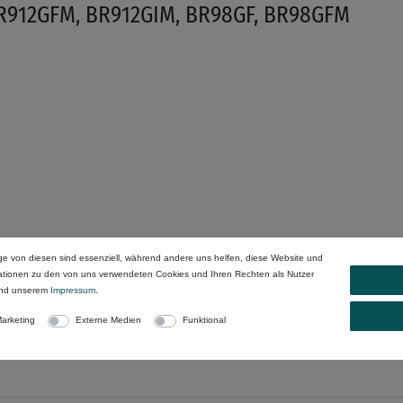
BR912GFM, BR912GIM, BR98GF, BR98GFM
ge von diesen sind essenziell, während andere uns helfen, diese Website und
mationen zu den von uns verwendeten Cookies und Ihren Rechten als Nutzer
nd unserem
Impressum
.
arketing
Externe Medien
Funktional
der anderen Begriffen: