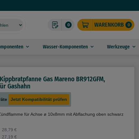
WARENKORB
0
0
omponenten
Wasser-Komponenten
Werkzeuge
 Kippbratpfanne Gas Mareno BR912GFM,
ür Gashahn
räte
Jetzt Kompatibilität prüfen
ündflamme für Achse ø 10x8mm mit Abflachung oben schwarz
28,79 €
27,19 €