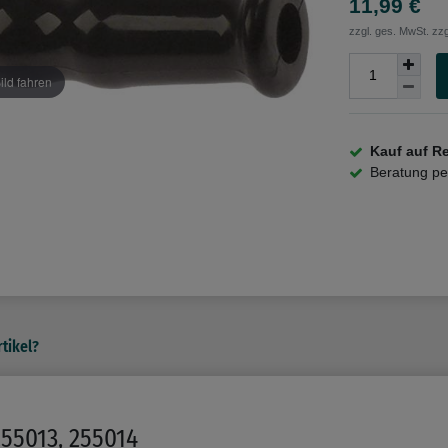
11,99 €
zzgl. ges. MwSt. zzg
ild fahren
Kauf auf R
Beratung p
tikel?
255013, 255014