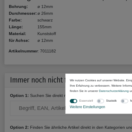
Bohrung:
ø 12mm
Durchmesser:
ø 26mm
Farbe:
schwarz
Länge:
155mm
Material:
Kunststoff
für Achse:
ø 12mm
Artikelnummer
:
7011182
Immer noch nicht fündig geworden?
Wir nutzen Cookies auf unserer Website. Eini
Ihre Erfahrung zu verbessern. Weitere Infor
finden Sie in unserer
Daten­schutz­erklärung
u
Option 1:
Suchen Sie direkt nach deiner
Cookmax Teilenumme
Essenziell
Statistik
M
Weitere Einstellungen
Option 2:
Finden Sie ähnliche Artikel direkt in den Kategorien u