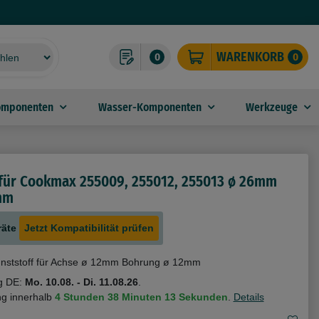
WARENKORB
0
0
omponenten
Wasser-Komponenten
Werkzeuge
 für Cookmax 255009, 255012, 255013 ø 26mm
mm
räte
Jetzt Kompatibilität prüfen
nststoff für Achse ø 12mm Bohrung ø 12mm
g DE:
Mo. 10.08. - Di. 11.08.26
.
ng innerhalb
4 Stunden
38 Minuten
12 Sekunden
.
Details