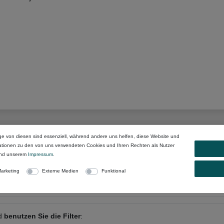
ge von diesen sind essenziell, während andere uns helfen, diese Website und
mationen zu den von uns verwendeten Cookies und Ihren Rechten als Nutzer
nd unserem
Impressum
.
r
oder anderen Begriffen:
arketing
Externe Medien
Funktional
nd
benutzen Sie die Filter
: