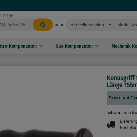
-Suche
oder
ktro-Komponenten
Gas-Komponenten
Mechanik-K
Konusgriff
Länge 155
Passt in 4 Ge
schwarz aus Ku
Lieferun
Bestellu