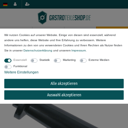
0
0
Wir nutzen Cookies auf unserer Website. Einige von diesen sind essenziell, während
andere uns helfen, diese Website und Ihre Erfahrung zu verbessern. Weitere
Mechanik-Komponenten
Griffe & Handräder
Bügelgriffe & Weitere
Informationen zu den von uns verwendeten Cookies und Ihren Rechten als Nutzer finden
Sie in unserer
Daten­schutz­erklärung
und unserem
Impressum
.
Konusgriff für Roller-Grill PZ400, BAR106,
Essenziell
Statistik
Marketing
Externe Medien
BAR206 ø 28mm M8 schwarz
Funktional
Weitere Einstellungen
Alle akzeptieren
Auswahl akzeptieren