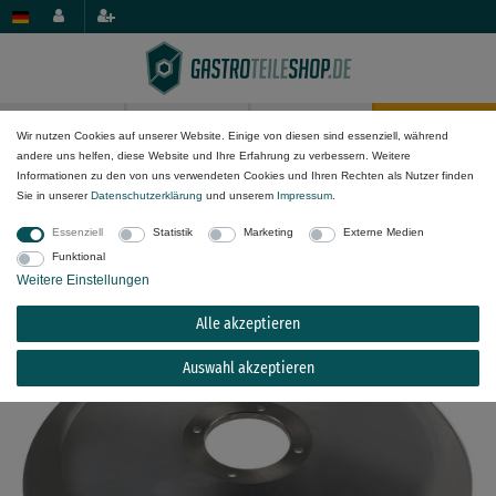
0
0
Wir nutzen Cookies auf unserer Website. Einige von diesen sind essenziell, während
andere uns helfen, diese Website und Ihre Erfahrung zu verbessern. Weitere
Geräte/Anwendung
Aufschnittmaschine
Informationen zu den von uns verwendeten Cookies und Ihren Rechten als Nutzer finden
Sie in unserer
Daten­schutz­erklärung
und unserem
Impressum
.
Rundmesser für Aufschnittmaschine Bizerba
Essenziell
Statistik
Marketing
Externe Medien
VS6, VE6 Aufnahme ø 54mm
Funktional
Weitere Einstellungen
Alle akzeptieren
Auswahl akzeptieren