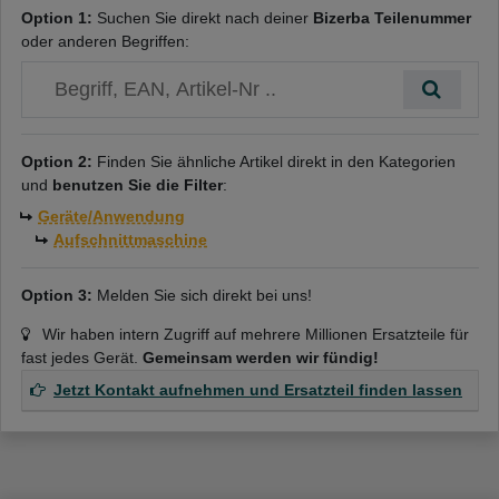
Option 1:
Suchen Sie direkt nach deiner
Bizerba Teilenummer
- Aussendurchmesser: 250mm
oder anderen Begriffen:
- Befestigungsart: 4-Lochbefestigung
- Höhe: 17mm
- Innendurchmesser: 203mm
Option 2:
Finden Sie ähnliche Artikel direkt in den Kategorien
und
benutzen Sie die Filter
:
- Material: C45
Geräte/Anwendung
Entdecken Sie das Bizerba Rundmesser Standard und profitieren
Aufschnittmaschine
Sie von seiner hochwertigen Verarbeitung und präzisen
Schneidleistung. Es ist die ideale Wahl für Gastronomiebetriebe,
Option 3:
Melden Sie sich direkt bei uns!
die auf Qualität und Effizienz setzen.
Wir haben intern Zugriff auf mehrere Millionen Ersatzteile für
Artikelnummer
:
7172445
fast jedes Gerät.
Gemeinsam werden wir fündig!
Jetzt Kontakt aufnehmen und Ersatzteil finden lassen