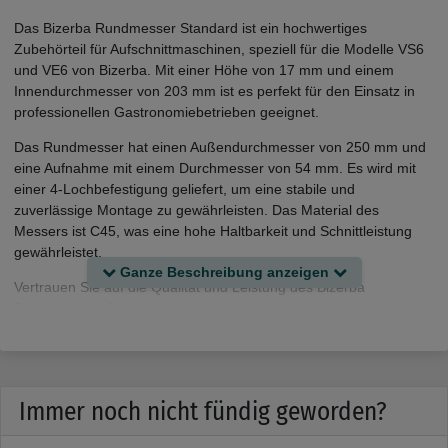
Das Bizerba Rundmesser Standard ist ein hochwertiges
Zubehörteil für Aufschnittmaschinen, speziell für die Modelle VS6
und VE6 von Bizerba. Mit einer Höhe von 17 mm und einem
Innendurchmesser von 203 mm ist es perfekt für den Einsatz in
professionellen Gastronomiebetrieben geeignet.
Das Rundmesser hat einen Außendurchmesser von 250 mm und
eine Aufnahme mit einem Durchmesser von 54 mm. Es wird mit
einer 4-Lochbefestigung geliefert, um eine stabile und
zuverlässige Montage zu gewährleisten. Das Material des
Messers ist C45, was eine hohe Haltbarkeit und Schnittleistung
gewährleistet.
Ganze Beschreibung anzeigen
Vertrauen Sie auf die Qualität und Leistung des Bizerba
Rundmessers Standard, um präzise und effiziente
Schneideergebnisse zu erzielen. Es ist speziell für den Einsatz in
Aufschnittmaschinen entwickelt und bietet Ihnen eine zuverlässige
Lösung für Ihren Gastronomiebetrieb.
Immer noch nicht fündig geworden?
- Anwendung: Aufschnittmaschine
- Aufnahme: ø 54mm