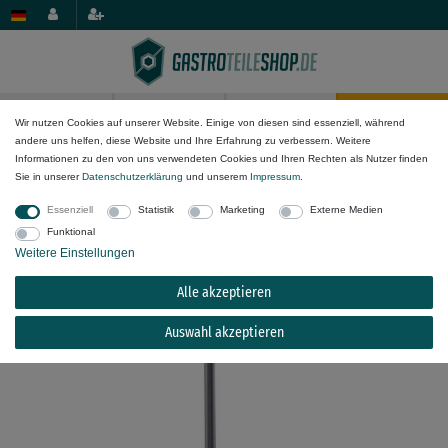
0
0
Wir nutzen Cookies auf unserer Website. Einige von diesen sind essenziell, während
andere uns helfen, diese Website und Ihre Erfahrung zu verbessern. Weitere
Wasser-Komponenten
Armaturen & Geschirrbrausen
Informationen zu den von uns verwendeten Cookies und Ihren Rechten als Nutzer finden
Stand- und Schwenkventil
Sie in unserer
Daten­schutz­erklärung
und unserem
Impressum
.
Essenziell
Statistik
Marketing
Externe Medien
Steigrohr INOX mit Schwenkventil Höhe 715mm
Funktional
Keramikoberteil 1/2" 90°
Weitere Einstellungen
Alle akzeptieren
Auswahl akzeptieren