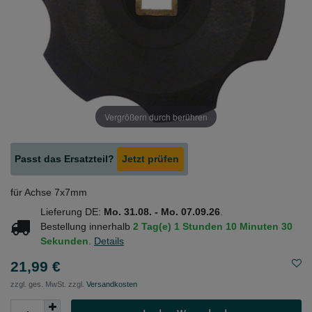
Vergrößern durch berühren
Passt das Ersatzteil?
Jetzt prüfen
für Achse 7x7mm
Lieferung DE:
Mo. 31.08. - Mo. 07.09.26
.
Bestellung innerhalb
2 Tag(e)
1 Stunden
10 Minuten
30
Sekunden
.
Details
21,99 €
zzgl. ges. MwSt. zzgl.
Versandkosten