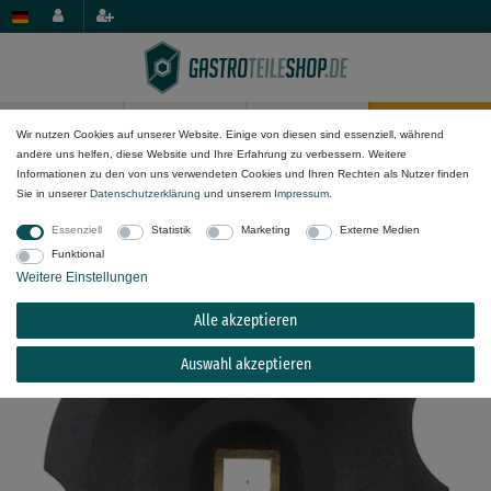
0
0
Wir nutzen Cookies auf unserer Website. Einige von diesen sind essenziell, während
andere uns helfen, diese Website und Ihre Erfahrung zu verbessern. Weitere
Mechanik-Komponenten
Griffe & Handräder
Bügelgriffe & Weitere
Informationen zu den von uns verwendeten Cookies und Ihren Rechten als Nutzer finden
Sie in unserer
Daten­schutz­erklärung
und unserem
Impressum
.
Sterngriff für Grimac ø 60mm Länge 24mm
Essenziell
Statistik
Marketing
Externe Medien
schwarz aus Thermoplast
Funktional
Weitere Einstellungen
Alle akzeptieren
Auswahl akzeptieren