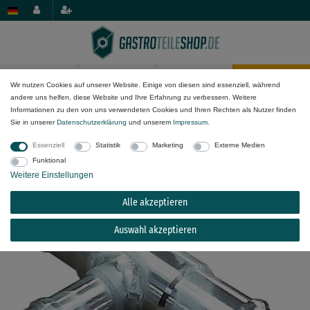
0
0
Wir nutzen Cookies auf unserer Website. Einige von diesen sind essenziell, während
andere uns helfen, diese Website und Ihre Erfahrung zu verbessern. Weitere
Wasser-Komponenten
Fittinge & Schlauchanschlüsse
T-Stücke
Informationen zu den von uns verwendeten Cookies und Ihren Rechten als Nutzer finden
Sie in unserer
Daten­schutz­erklärung
und unserem
Impressum
.
T-Stück für Meiko Anschluss 3/4" 3/4" 1/2"
Essenziell
Statistik
Marketing
Externe Medien
Funktional
Weitere Einstellungen
Alle akzeptieren
Auswahl akzeptieren