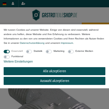
0
0
Wir nutzen Cookies auf unserer Website. Einige von diesen sind essenziell, während
andere uns helfen, diese Website und Ihre Erfahrung zu verbessern. Weitere
Wasser-Komponenten
Fittinge & Schlauchanschlüsse
T-Stücke
Informationen zu den von uns verwendeten Cookies und Ihren Rechten als Nutzer finden
Sie in unserer
Daten­schutz­erklärung
und unserem
Impressum
.
T-Stück aus Messing vernickelt Länge 49mm
Essenziell
Statistik
Marketing
Externe Medien
1/4" AG - 1/4" AG - 1/4" AG
Funktional
Weitere Einstellungen
Alle akzeptieren
Auswahl akzeptieren