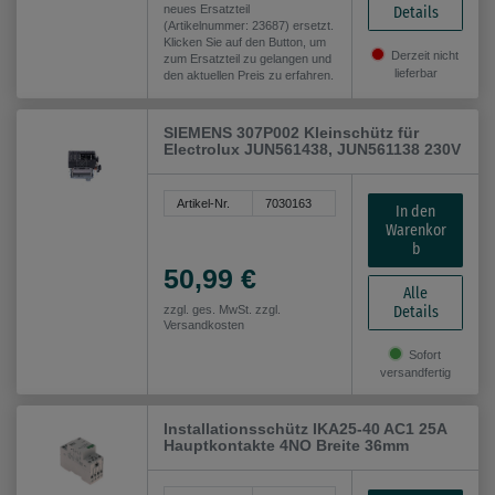
neues Ersatzteil
Details
(Artikelnummer: 23687) ersetzt.
Klicken Sie auf den Button, um
Derzeit nicht
zum Ersatzteil zu gelangen und
lieferbar
den aktuellen Preis zu erfahren.
SIEMENS 307P002 Kleinschütz für
Electrolux JUN561438, JUN561138 230V
Artikel-Nr.
7030163
In den
Warenkor
b
50,99 €
Alle
Details
zzgl. ges. MwSt. zzgl.
Versandkosten
Sofort
versandfertig
Installationsschütz IKA25-40 AC1 25A
Hauptkontakte 4NO Breite 36mm