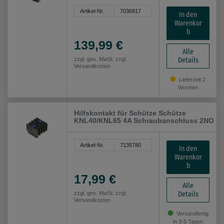
Artikel-Nr.
7036917
In den
Warenkor
b
139,99 €
Alle
Details
zzgl. ges. MwSt. zzgl.
Versandkosten
Lieferzeit 2
Wochen
Hilfskontakt für Schütze Schütze
KNL40/KNL65 4A Schraubanschluss 2NO
Artikel-Nr.
7135780
In den
Warenkor
b
17,99 €
Alle
Details
zzgl. ges. MwSt. zzgl.
Versandkosten
Versandfertig
in 3-5 Tagen