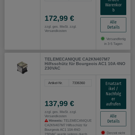
Warenkor
b
172,99 €
Alle
Details
zzgl. ges. MwSt. zzgl.
Versandkosten
Versandfertig
in 3-5 Tagen
TELEMECANIQUE CA2KN407M7
Hilfsschütz für Bourgeois AC1 10A 4NO
230VAC
Ersatzart
Artikel-Nr.
7336360
ikel /
Nachfolg
er
137,99 €
aufrufen
zzgl. ges. MwSt. zzgl.
Alle
Versandkosten
Details
Hinweis:
TELEMECANIQUE
CA2KN407M7 Hilfsschütz für
Bourgeois AC1 10A 4NO
Derzeit nicht
230VAC wurde seitens durch