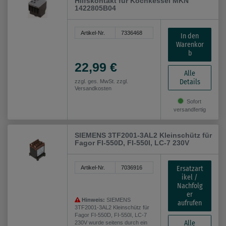
Hilfskontakt für Kochkessel MKN
1422805B04
Artikel-Nr.
7336468
In den
Warenkor
b
22,99 €
Alle
Details
zzgl. ges. MwSt. zzgl.
Versandkosten
Sofort
versandfertig
SIEMENS 3TF2001-3AL2 Kleinschütz für
Fagor FI-550D, FI-550I, LC-7 230V
Ersatzart
Artikel-Nr.
7036916
ikel /
Nachfolg
er
Hinweis:
SIEMENS
aufrufen
3TF2001-3AL2 Kleinschütz für
Fagor FI-550D, FI-550I, LC-7
Alle
230V wurde seitens durch ein