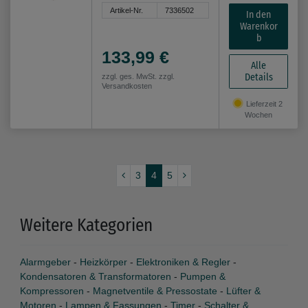
Artikel-Nr.
7336502
In den
Warenkor
b
133,99 €
Alle
Details
zzgl. ges. MwSt. zzgl.
Versandkosten
Lieferzeit 2
Wochen
3
4
5
Weitere Kategorien
Alarmgeber
-
Heizkörper
-
Elektroniken & Regler
-
Kondensatoren & Transformatoren
-
Pumpen &
Kompressoren
-
Magnetventile & Pressostate
-
Lüfter &
Motoren
-
Lampen & Fassungen
-
Timer
-
Schalter &