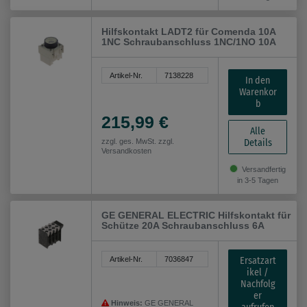
Hilfskontakt LADT2 für Comenda 10A
1NC Schraubanschluss 1NC/1NO 10A
Artikel-Nr.
7138228
In den
Warenkor
b
215,99 €
Alle
Details
zzgl. ges. MwSt. zzgl.
Versandkosten
Versandfertig
in 3-5 Tagen
GE GENERAL ELECTRIC Hilfskontakt für
Schütze 20A Schraubanschluss 6A
Ersatzart
Artikel-Nr.
7036847
ikel /
Nachfolg
er
Hinweis:
GE GENERAL