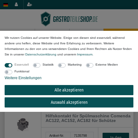
0
0
Wir nutzen Cookies auf unserer Website. Einige von diesen sind essenziell, während
andere uns helfen, diese Website und Ihre Erfahrung zu verbessern. Weitere
Elektro-Komponenten
Schütze & Relais
Informationen zu den von uns verwendeten Cookies und Ihren Rechten als Nutzer finden
Sie in unserer
Daten­schutz­erklärung
und unserem
Impressum
.
Essenziell
Statistik
Marketing
Externe Medien
Funktional
Weitere Einstellungen
Alle akzeptieren
Alle Filteroptionen anzeigen (9)
Auswahl akzeptieren
Hilfskontakt für Spülmaschine Comenda
AC122, AC152, AC182 für Schütze
Artikel-Nr.
7135798
In den