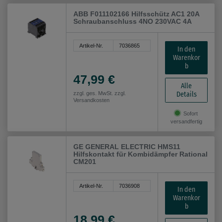
ABB F011102166 Hilfsschütz AC1 20A
Schraubanschluss 4NO 230VAC 4A
Artikel-Nr.
7036865
In den
Warenkor
b
47,99 €
Alle
Details
zzgl. ges. MwSt. zzgl.
Versandkosten
Sofort
versandfertig
GE GENERAL ELECTRIC HMS11
Hilfskontakt für Kombidämpfer Rational
CM201
Artikel-Nr.
7036908
In den
Warenkor
b
18,99 €