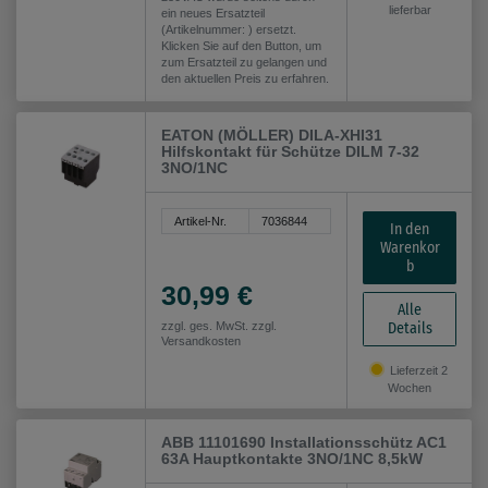
lieferbar
ein neues Ersatzteil
(Artikelnummer: ) ersetzt.
Klicken Sie auf den Button, um
zum Ersatzteil zu gelangen und
den aktuellen Preis zu erfahren.
EATON (MÖLLER) DILA-XHI31
Hilfskontakt für Schütze DILM 7-32
3NO/1NC
Artikel-Nr.
7036844
In den
Warenkor
b
30,99 €
Alle
Details
zzgl. ges. MwSt. zzgl.
Versandkosten
Lieferzeit 2
Wochen
ABB 11101690 Installationsschütz AC1
63A Hauptkontakte 3NO/1NC 8,5kW