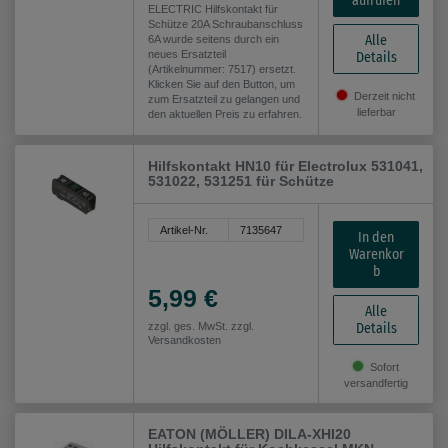
aufrufen
ELECTRIC Hilfskontakt für
Schütze 20A Schraubanschluss
Alle
6A wurde seitens durch ein
neues Ersatzteil
Details
(Artikelnummer: 7517) ersetzt.
Klicken Sie auf den Button, um
Derzeit nicht
zum Ersatzteil zu gelangen und
lieferbar
den aktuellen Preis zu erfahren.
Hilfskontakt HN10 für Electrolux 531041,
531022, 531251 für Schütze
Artikel-Nr.
7135647
In den
Warenkor
b
5,99 €
Alle
Details
zzgl. ges. MwSt. zzgl.
Versandkosten
Sofort
versandfertig
EATON (MÖLLER) DILA-XHI20