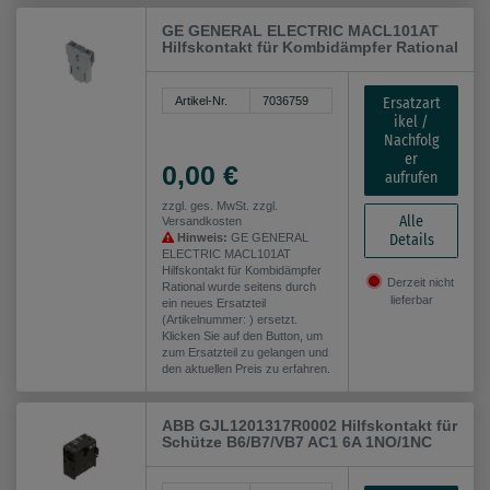
GE GENERAL ELECTRIC MACL101AT
Hilfskontakt für Kombidämpfer Rational
Ersatzart
Artikel-Nr.
7036759
ikel /
Nachfolg
er
0,00 €
aufrufen
zzgl. ges. MwSt. zzgl.
Alle
Versandkosten
Details
Hinweis:
GE GENERAL
ELECTRIC MACL101AT
Hilfskontakt für Kombidämpfer
Derzeit nicht
Rational wurde seitens durch
lieferbar
ein neues Ersatzteil
(Artikelnummer: ) ersetzt.
Klicken Sie auf den Button, um
zum Ersatzteil zu gelangen und
den aktuellen Preis zu erfahren.
ABB GJL1201317R0002 Hilfskontakt für
Schütze B6/B7/VB7 AC1 6A 1NO/1NC