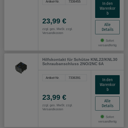
Artikel-Nr.
7336455
In den
Warenkor
b
23,99 €
Alle
Details
zzgl. ges. MwSt. zzgl.
Versandkosten
Sofort
versandfertig
Hilfskontakt für Schütze KNL22/KNL30
Schraubanschluss 2NO/2NC 6A
Artikel-Nr.
7336391
In den
Warenkor
b
23,99 €
Alle
Details
zzgl. ges. MwSt. zzgl.
Versandkosten
Sofort
versandfertig