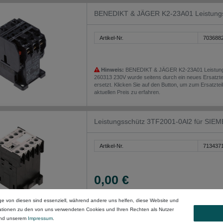
BENEDIKT & JÄGER K2-23A01 Leistungss
Artikel-Nr.
703688
Hinweis:
BENEDIKT & JÄGER K2-23A01 Leistungss
260313 230V wurde seitens durch ein neues Ersatzte
ersetzt. Klicken Sie auf den Button, um zum Ersatzte
aktuellen Preis zu erfahren.
Leistungsschütz 3TF2001-0Al2 für SI
Artikel-Nr.
713437
0,00 €
zzgl. ges. MwSt. zzgl.
Versandkosten
ge von diesen sind essenziell, während andere uns helfen, diese Website und
Hinweis:
Leistungsschütz 3TF2001-0Al2 für SI
230VAC wurde seitens durch ein neues Ersatzteil (Art
mationen zu den von uns verwendeten Cookies und Ihren Rechten als Nutzer
Klicken Sie auf den Button, um zum Ersatzteil zu gel
nd unserem
Impressum
.