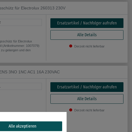
chütz für Electrolux 260313 230V
Ersatzartikel / Nachfolger aufrufen
2
Alle Details
chütz für Electrolux
il (Artikelnummer: 1007079)
Derzeit nicht lieferbar
il zu gelangen und den
EMENS 3NO 1NC AC1 16A 230VAC
Ersatzartikel / Nachfolger aufrufen
1
Alle Details
Derzeit nicht lieferbar
EMENS 3NO 1NC AC1 16A
ikelnummer: 0) ersetzt.
Alle akzeptieren
angen und den aktuellen Preis