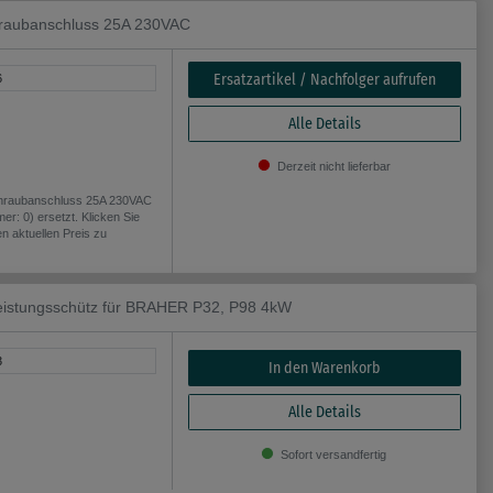
chraubanschluss 25A 230VAC
Ersatzartikel / Nachfolger aufrufen
6
Alle Details
Derzeit nicht lieferbar
Schraubanschluss 25A 230VAC
er: 0) ersetzt. Klicken Sie
n aktuellen Preis zu
tungsschütz für BRAHER P32, P98 4kW
3
In den Warenkorb
Alle Details
Sofort versandfertig