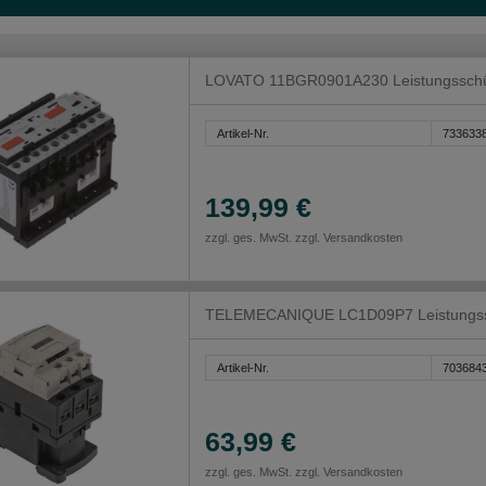
LOVATO 11BGR0901A230 Leistungsschü
Artikel-Nr.
733633
139,99 €
zzgl. ges. MwSt. zzgl.
Versandkosten
TELEMECANIQUE LC1D09P7 Leistungssch
Artikel-Nr.
703684
63,99 €
zzgl. ges. MwSt. zzgl.
Versandkosten