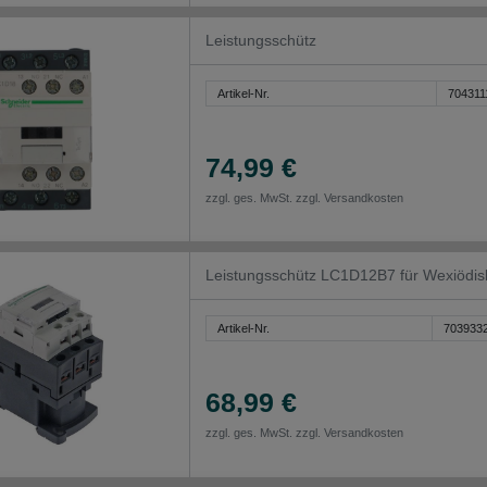
Leistungsschütz
Artikel-Nr.
704311
74,99 €
zzgl. ges. MwSt. zzgl.
Versandkosten
Leistungsschütz LC1D12B7 für Wexiödi
Artikel-Nr.
703933
68,99 €
zzgl. ges. MwSt. zzgl.
Versandkosten