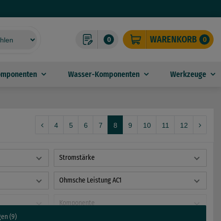
WARENKORB
0
0
omponenten
Wasser-Komponenten
Werkzeuge
4
5
6
7
8
9
10
11
12
Stromstärke
Ohmsche Leistung AC1
Komponente
gen (9)