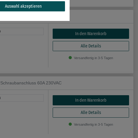
Auswahl akzeptieren
A 12A/5,5 kW Hauptkontakte 3NO
9
In den Warenkorb
Alle Details
Versandfertig in 3-5 Tagen
er Schraubanschluss 60A 230VAC
8
In den Warenkorb
Alle Details
Versandfertig in 3-5 Tagen