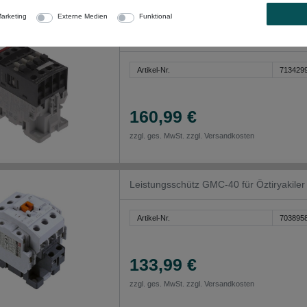
zu erfahren.
arketing
Externe Medien
Funktional
Leistungsschütz AF12-30-01-13 AC1 27
Artikel-Nr.
713429
160,99 €
zzgl. ges. MwSt. zzgl.
Versandkosten
Leistungsschütz GMC-40 für Öztiryakil
Artikel-Nr.
703895
133,99 €
zzgl. ges. MwSt. zzgl.
Versandkosten