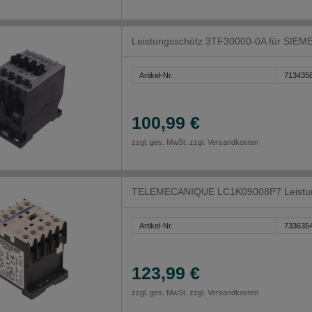
Leistungsschütz 3TF30000-0A für SIEM
Artikel-Nr.
713435
100,99 €
zzgl. ges. MwSt. zzgl.
Versandkosten
TELEMECANIQUE LC1K09008P7 Leistung
Artikel-Nr.
733635
123,99 €
zzgl. ges. MwSt. zzgl.
Versandkosten