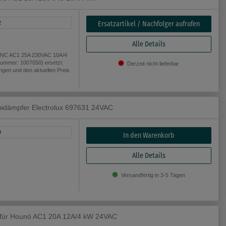
Ersatzartikel / Nachfolger aufrufen
2
Alle Details
1NC AC1 25A 230VAC 10A/4
lnummer: 1007050) ersetzt.
Derzeit nicht lieferbar
angen und den aktuellen Preis
idämpfer Electrolux 697631 24VAC
9
In den Warenkorb
Alle Details
Versandfertig in 3-5 Tagen
0 für Hounö AC1 20A 12A/4 kW 24VAC