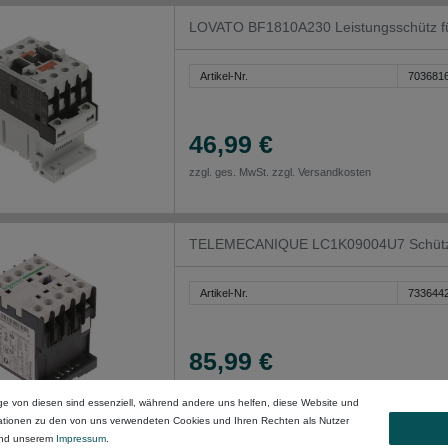
LOVATO BF1810A230 Leistungsschütz f
Artikel-Nr.
703681
46,99 €
zzgl. ges. MwSt. zzgl.
Versandkosten
TELEMECANIQUE LC1K09004U7 Schütz 
Artikel-Nr.
733644
85,99 €
zzgl. ges. MwSt. zzgl.
Versandkosten
ge von diesen sind essenziell, während andere uns helfen, diese Website und
mationen zu den von uns verwendeten Cookies und Ihren Rechten als Nutzer
nd unserem
Impressum
.