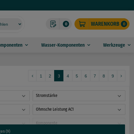
WARENKORB
0
0
omponenten
Wasser-Komponenten
Werkzeuge
1
2
3
4
5
6
7
8
9
Stromstärke
Ohmsche Leistung AC1
Komponente
gen (9)