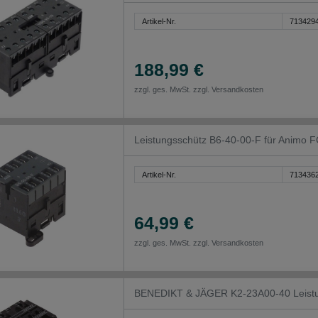
Artikel-Nr.
713429
188,99 €
zzgl. ges. MwSt. zzgl.
Versandkosten
Leistungsschütz B6-40-00-F für Animo
Artikel-Nr.
713436
64,99 €
zzgl. ges. MwSt. zzgl.
Versandkosten
BENEDIKT & JÄGER K2-23A00-40 Leistu