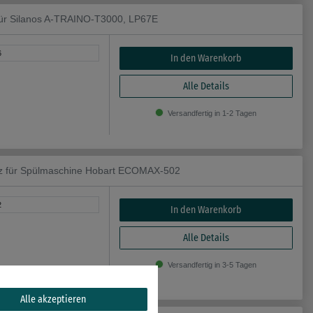
ür Silanos A-TRAINO-T3000, LP67E
6
In den Warenkorb
Alle Details
Versandfertig in 1-2 Tagen
für Spülmaschine Hobart ECOMAX-502
2
In den Warenkorb
Alle Details
Versandfertig in 3-5 Tagen
Alle akzeptieren