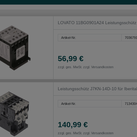
LOVATO 11BG0901A24 Leistungsschütz
Artikel-Nr.
703679
56,99 €
zzgl. ges. MwSt. zzgl.
Versandkosten
Leistungsschütz J7KN-14D-10 für Iberit
Artikel-Nr.
713430
140,99 €
zzgl. ges. MwSt. zzgl.
Versandkosten