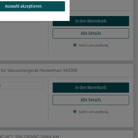
 Hauptkontakte 3NO 24VAC 9A/4 kW
Auswahl akzeptieren
0
In den Warenkorb
Alle Details
Sofort versandfertig
für Vakuumiergerät Henkelman 442006
5
In den Warenkorb
Alle Details
Sofort versandfertig
NC AC1 25A 230VAC 10A/4 kW