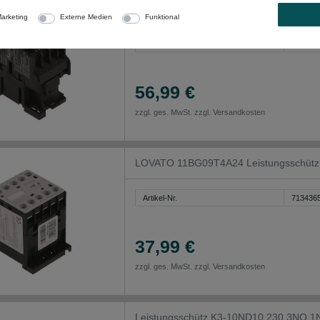
Leistungsschütz für Omniwash AC1 25A
arketing
Externe Medien
Funktional
Artikel-Nr.
733639
56,99 €
zzgl. ges. MwSt. zzgl.
Versandkosten
LOVATO 11BG09T4A24 Leistungsschütz 
Artikel-Nr.
713436
37,99 €
zzgl. ges. MwSt. zzgl.
Versandkosten
Leistungsschütz K3-10ND10 230 3NO 1